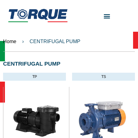
Home
›
CENTRIFUGAL PUMP
CENTRIFUGAL PUMP
TP
TS