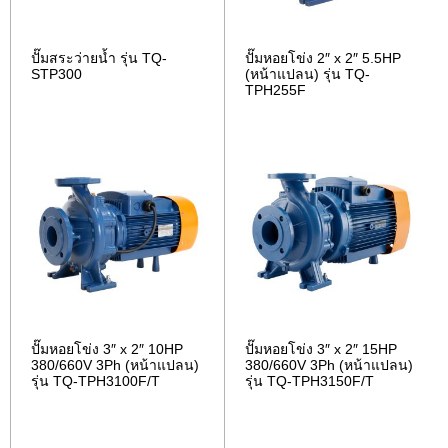
ปั๊มสระว่ายน้ำ รุ่น TQ-
ปั๊มหอยโข่ง 2″ x 2″ 5.5HP
STP300
(หน้าแปลน) รุ่น TQ-
TPH255F
ปั๊มหอยโข่ง 3″ x 2″ 10HP
ปั๊มหอยโข่ง 3″ x 2″ 15HP
380/660V 3Ph (หน้าแปลน)
380/660V 3Ph (หน้าแปลน)
รุ่น TQ-TPH3100F/T
รุ่น TQ-TPH3150F/T