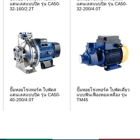
แตนเลสแบบปิด รุ่น CA50-
แตนเลสแบบปิด รุ่น CA50-
32-160/2.2T
32-200/4.0T
ปั๊มหอยโข่งทอร์ค ใบพัดส
ปั๊มหอยโข่งทอร์ค ใบพัดเดี่ยว
แตนเลสแบบปิด รุ่น CA50-
แบบฟันเฟืองทองเหลือง รุ่น
40-200/4.0T
TM45