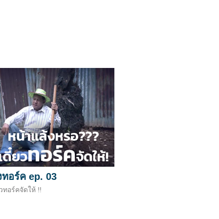
งทอร์ค ep. 03
วทอร์คจัดให้ !!