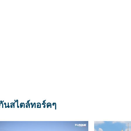
กันสไตล์ทอร์คๆ​