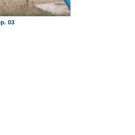
p. 03