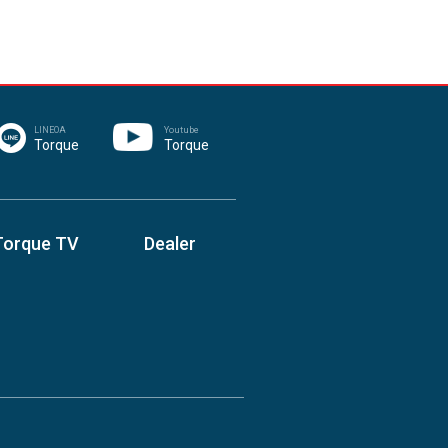
LINEOA
Youtube
Torque
Torque
Torque TV
Dealer