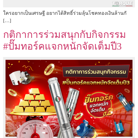
ใครอยากเป็นเศรษฐี อยากได้สิทธิ์ร่วมลุ้นโชคทองเงินล้านกั
[…]
กติกาการร่วมสนุกกับกิจกรรม
#ปั๊มทอร์คแจกหนักจัดเต็มปี3