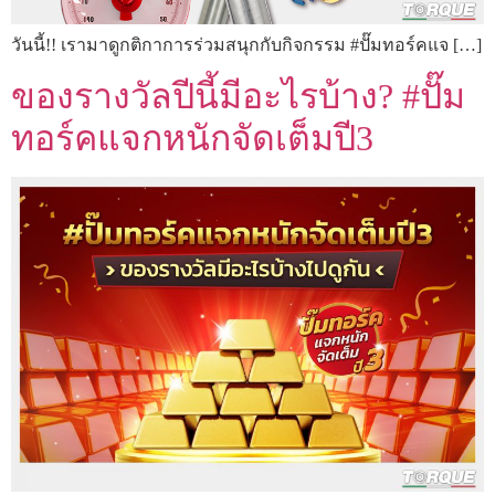
วันนี้!! เรามาดูกติกาการร่วมสนุกกับกิจกรรม #ปั๊มทอร์คแจ […]
ของรางวัลปีนี้มีอะไรบ้าง? #ปั๊ม
ทอร์คแจกหนักจัดเต็มปี3