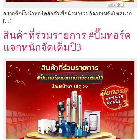
อยากซื้อปั๊มน้ำทอร์คสักตัวเพื่อนำมาร่วมกิจกรรมชิงโชคแจก
[…]
สินค้าที่ร่วมรายการ #ปั๊มทอร์ค
แจกหนักจัดเต็มปี3