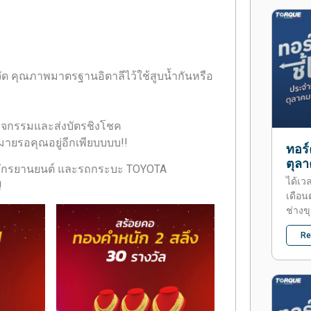
รงจัด คุณภาพมาตรฐานอิตาลีไว้ใช้สูบน้ำกันหรือ
วมกิจกรรมและส่งบัตรชิงโชค
กมายรอคุณอยู่อีกเพียบบบบ!!
ทอร์
ตุล
รถจักรยานยนต์ และรถกระบะ TOYOTA
ได้เว
!
เดือน
ช่างข
Re