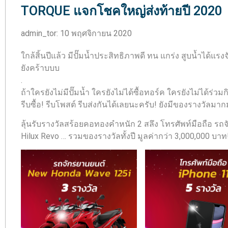
TORQUE แจกโชคใหญ่ส่งท้ายปี 2020
admin_tor
:
10 พฤศจิกายน 2020
ใกล้สิ้นปีแล้ว มีปั๊มน้ำประสิทธิภาพดี ทน แกร่ง สูบน้ำได้แ
ยังคร้าบบบ
.
ถ้าใครยังไม่มีปั๊มน้ำ ใครยังไม่ได้ซื้อทอร์ค ใครยังไม่ได้ร่
รีบซื้อ! รีบโพสต์ รีบส่งกันได้เลยนะครับ! ยังมีของรางวัลมา
ลุ้นรับรางวัลสร้อยคอทองคำหนัก 2 สลึง โทรศัพท์มือถือ 
Hilux Revo … รวมของรางวัลทั้งปี มูลค่ากว่า 3,000,000 บาท