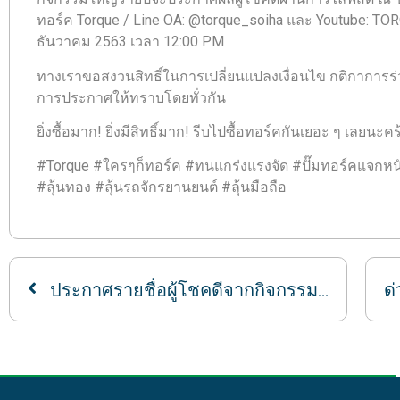
ทอร์ค Torque / Line OA: @torque_soiha และ Youtube: TORQU
ธันวาคม 2563 เวลา 12:00 PM
ทางเราขอสงวนสิทธิ์ในการเปลี่ยนแปลงเงื่อนไข กติกาการ
การประกาศให้ทราบโดยทั่วกัน
ยิ่งซื้อมาก! ยิ่งมีสิทธิ์มาก! รีบไปซื้อทอร์คกันเยอะ ๆ เลยนะ
#Torque #ใครๆก็ทอร์ค #ทนแกร่งแรงจัด #ปั๊มทอร์คแจกหนั
#ลุ้นทอง #ลุ้นรถจักรยานยนต์ #ลุ้นมือถือ
ประกาศรายชื่อผู้โชคดีจากกิจกรรม TORQUE แจกหนัก จัดเต็ม ประจำเดือน กันยายน 2563