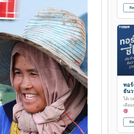
Re
ทอร์
ธัน
ได้เว
เดือน
Re