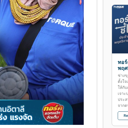
ทอร์
พฤศ
ช่างข
ตั้งใจ
ให้กั
เจาะ
ประส
จากตร
Re