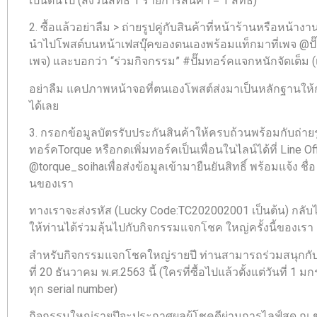
เป็นต้นไป (สงวนสิทธิ์ 1 รายการสินค้า = 1 สิทธิ์)
2. ซื้อแล้วอย่าลืม > ถ่ายรูปคู่กับสินค้าที่หน้าร้านหรือหน้างา
นำไปโพสต์บนหน้าเฟสบุ๊คของตนเองพร้อมแท็กมาที่เพจ @ปั๊
เพจ) และบอกว่า “ร่วมกิจกรรม” #ปั๊มทอร์คแจกหนักจัดเต็ม
อย่าลืม แคปภาพหน้าจอที่ตนเองโพสต์ส่งมาเป็นหลักฐานให้กั
ได้เลย
3. กรอกข้อมูลบัตรรับประกันสินค้าให้ครบถ้วนพร้อมกับถ่ายรู
ทอร์คTorque หรือกดเพิ่มทอร์คเป็นเพื่อนในไลน์ได้ที่ Line Of
@torque_soihaเพื่อส่งข้อมูลเข้ามายืนยันสิทธิ์ พร้อมแจ้ง ชื
นของเรา
ทางเราจะส่งรหัส (Lucky Code:TC202002001 เป็นต้น) กลับไป
ให้ท่านได้ร่วมลุ้นไปกับกิจกรรมแจกโชค ใหญ่ครั้งนี้ของเรา
สำหรับกิจกรรมแจกโชคใหญ่รายปี ท่านสามารถร่วมสนุกกับกิจ
ที่ 20 ธันวาคม พ.ศ.2563 นี้ (ใครที่ซื้อไปแล้วตั้งแต่วันที่ 1
ทุก serial number)
กิจกรรมใหญ่รายปีจะประกาศผลผู้โชคดีผ่านการไลฟ์สด ณ ช