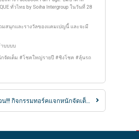
E ทั่วไทย by Soiha Intergroup ในวันที่ 28
ร่วมสนุกและรางวัลของแคมเปญนี้ และจะมี
คร้าบบบบ
กจัดเต็ม #โชคใหญ่รายปี #ชิงโชค #ลุ้นรถ
ด่วน!!! กิจกรรมทอร์คแจกหนักจัดเต็ม เหลือเวลาร่วมสนุกอีกเพียง 7 วันเท่านั้น