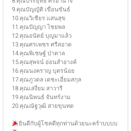
8.คุณประยุทธ ศิริอำนาจ
9.คุณบัญญัติ เขื่อนขันธ์
10.คุณวิเชียร แสนสุข
11.คุณปัญญา ไชยพล
12.คุณอนัตย์ บุญมาแล้ว
13.คุณศรเพชร ศรีสอาด
14.คุณพิเชษฐ์ ป่าตาล
15.คุณสุพจน์ อ่อนสำอางค์
16.คุณนงคราญ บุตรน้อย
17.คุณภูวดล เดชะเอี่ยมสกุล
18.คุณเสงี่ยม สาวารี
19.คุณนิพนธ์ จันทร์งาม
20.คุณณัฐวุฒิ สายขุนทด
ยินดีกับผู้โชคดีทุกท่านด้วยนะคร้าบบบบ