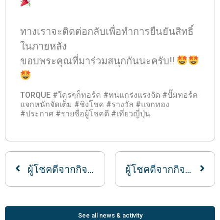
ทางเราจะติดต่อกลับเพื่อทำการยืนยันสิทธิ์
ในภายหลัง
ขอบพระคุณที่มาร่วมสนุกกันนะครับ!!
TORQUE #ใครๆก็ทอร์ค #ทนแกร่งแรงจัด #ปั๊มทอร์ค
แจกหนักจัดเต็ม #ชิงโชค #รางวัล #แจกทอง
#ประกาศ #รายชื่อผู้โชคดี #เที่ยวญี่ปุ่น
ผู้โชคดีจากกิจกรรมทอร์ค แจกหนัก จัดเต็ม ประจำเดือนพฤษภาคม
ผู้โชคดีจากกิจกรรมทอร์ค แจกหนัก จัดเต็ม ประจำเดือนมิถุนายน
See all news & activity