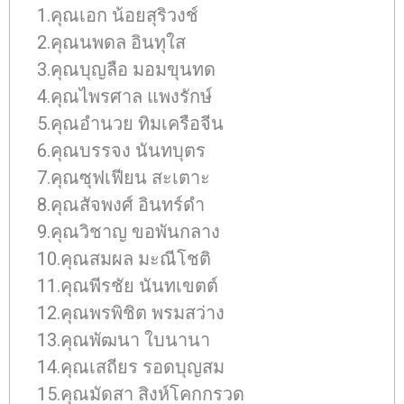
1.คุณเอก น้อยสุริวงช์
2.คุณนพดล อินทุใส
3.คุณบุญลือ มอมขุนทด
4.คุณไพรศาล แพงรักษ์
5.คุณอำนวย ทิมเครือจีน
6.คุณบรรจง นันทบุตร
7.คุณซุฟเฟียน สะเตาะ
8.คุณสัจพงศ์ อินทร์ดำ
9.คุณวิชาญ ขอพันกลาง
10.คุณสมผล มะณีโชติ
11.คุณพีรชัย นันทเขตต์
12.คุณพรพิชิต พรมสว่าง
13.คุณพัฒนา ใบนานา
14.คุณเสถียร รอดบุญสม
15.คุณมัดสา สิงห์โคกกรวด