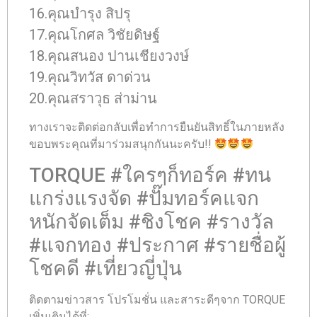
16.คุณบำรุง สิปรุ
17.คุณโกศล วิชัยดิษฐ์
18.คุณสนอง ปานเชียงวงษ์
19.คุณวิทวัส ดาด่วน
20.คุณสราวุธ ส่าม่าน
ทางเราจะติดต่อกลับเพื่อทำการยืนยันสิทธิ์ในภายหลัง
ขอบพระคุณที่มาร่วมสนุกกันนะครับ!!
TORQUE #ใครๆก็ทอร์ค #ทน
แกร่งแรงจัด #ปั๊มทอร์คแจก
หนักจัดเต็ม #ชิงโชค #รางวัล
#แจกทอง #ประกาศ #รายชื่อผู้
โชคดี #เที่ยวญี่ปุ่น
ติดตามข่าวสาร โปรโมชั่น และสาระดีๆจาก TORQUE
เพิ่มเติมได้ที่: